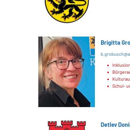
Brigitta G
b.grobusch@a
Inklusio
Bürgera
Kultura
Schul- 
Detlev Don