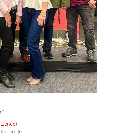
er
itzender
dueren.de