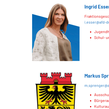
Ingrid Esse
Fraktionsgesc
i.esser@afd-d
Jugendh
Schul- 
Markus Spr
m.sprenger@a
Ausschus
Bürgera
Kultura