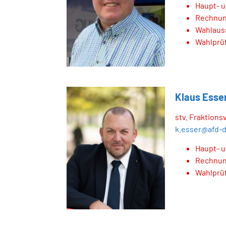
Haupt- 
Rechnun
Wahlaus
Wahlprü
Klaus Esse
stv. Fraktions
k.esser@afd-
Haupt- 
Rechnung
Wahlprü