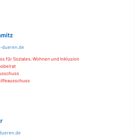
hmitz
d-dueren.de
s für Soziales, Wohnen und Inklusion
nsbeirat
usschuss
ilfeausschuss
r
dueren.de