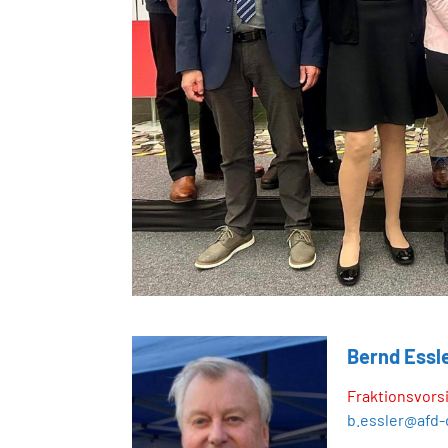
Bernd Essl
Fraktionsvors
b.essler@afd-