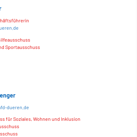
r
häftsführerin
ueren.de
ilfeausschuss
und Sportausschuss
enger
fd-dueren.de
s für Soziales, Wohnen und Inklusion
usschuss
usschuss