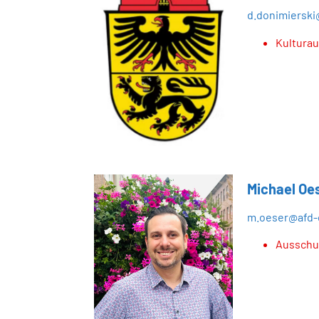
d.donimierski
Kultura
Michael Oe
m.oeser@afd-
Ausschus