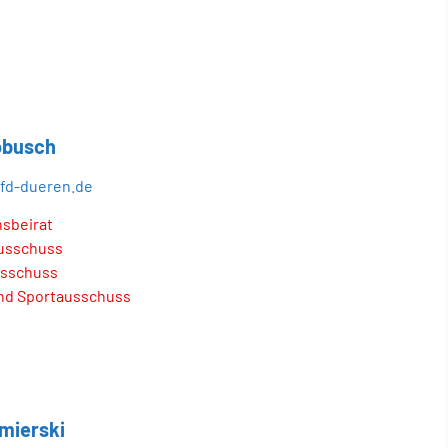
robusch
fd-dueren.de
nsbeirat
usschuss
usschuss
und Sportausschuss
imierski