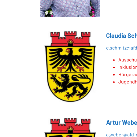
Claudia Sc
c.schmitz@af
Ausschus
Inklusio
Bürgera
Jugendh
Artur Webe
a.weber@afd-